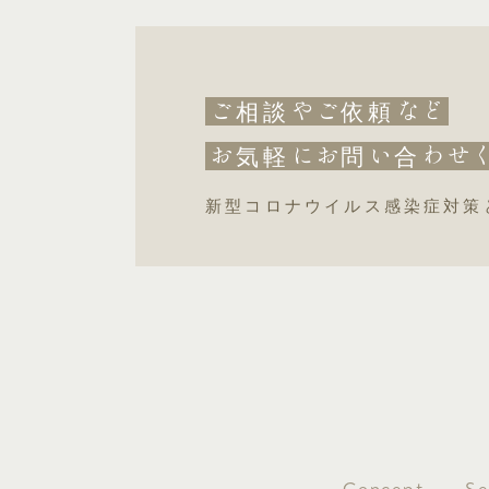
ご
やご
など
相談
依頼
お
にお
い
わせ
気軽
問
合
新型コロナウイルス感染症対策