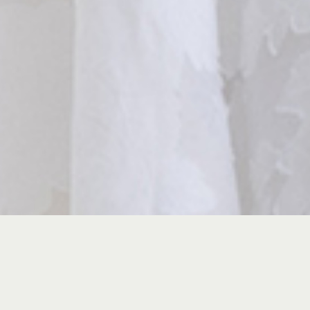
C
o
n
c
e
p
t
ひ
と
り
の
し
さ
と
き
う
一
人
美
向
合